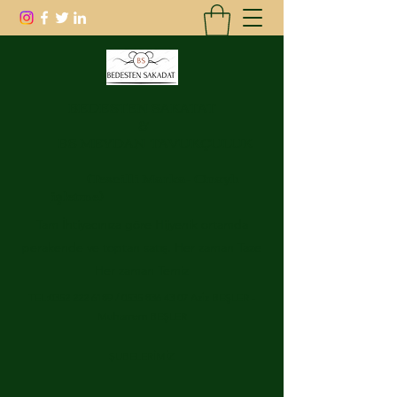
BEDESTEN SAKATAT
&
BS MEYDAN TAVUKÇULUK
(
Tescilli Marka- Onaylı
işletme
)
Tam İhtiyacınıza göre Hijyenik ortamda
perakende ve toptan satış. Her zaman Taze
Her zaman Temiz
TEL:
0352 222 6189
/
0535 836 43 07
Aziz BEŞLER -
Muharrem BEŞLER
ŞUBELERİMİZ